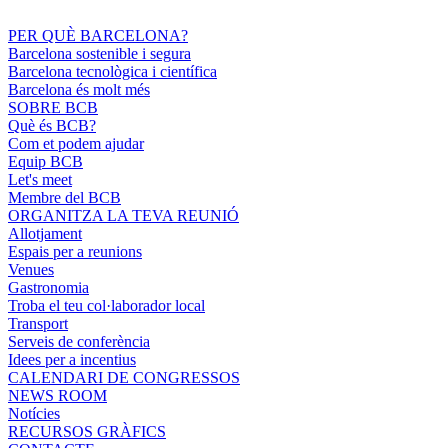
PER QUÈ BARCELONA?
Barcelona sostenible i segura
Barcelona tecnològica i científica
Barcelona és molt més
SOBRE BCB
Què és BCB?
Com et podem ajudar
Equip BCB
Let's meet
Membre del BCB
ORGANITZA LA TEVA REUNIÓ
Allotjament
Espais per a reunions
Venues
Gastronomia
Troba el teu col·laborador local
Transport
Serveis de conferència
Idees per a incentius
CALENDARI DE CONGRESSOS
NEWS ROOM
Notícies
RECURSOS GRÀFICS