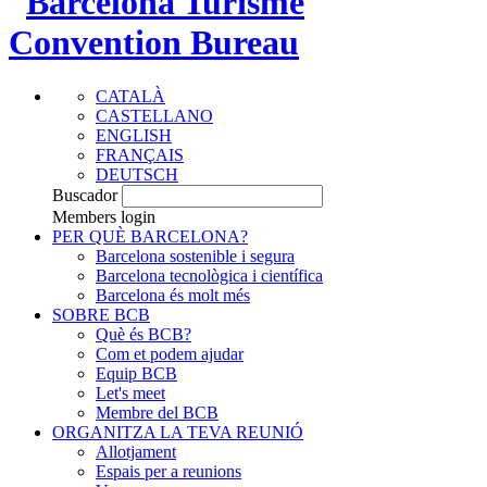
CATALÀ
CASTELLANO
ENGLISH
FRANÇAIS
DEUTSCH
Buscador
Members login
PER QUÈ BARCELONA?
Barcelona sostenible i segura
Barcelona tecnològica i científica
Barcelona és molt més
SOBRE BCB
Què és BCB?
Com et podem ajudar
Equip BCB
Let's meet
Membre del BCB
ORGANITZA LA TEVA REUNIÓ
Allotjament
Espais per a reunions