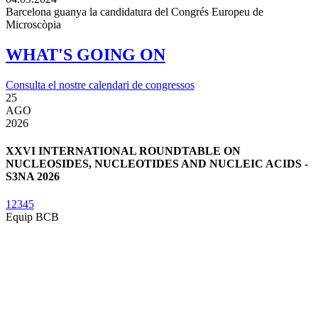
Barcelona guanya la candidatura del Congrés Europeu de
Microscòpia
WHAT'S GOING ON
Consulta el nostre calendari de congressos
25
3
AGO
2026
2
XXVI INTERNATIONAL ROUNDTABLE ON
NUCLEOSIDES, NUCLEOTIDES AND NUCLEIC ACIDS -
S3NA 2026
1
2
3
4
5
Equip BCB